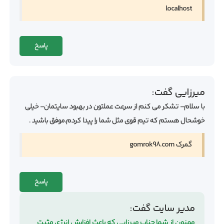
localhost
پاسخ
میرزایی
گفت:
با سلام- تشکر می کنم از سرعت عملتون در بهبود سایتمان- خیلی
خوشحال هستم که تیم قوی مثل شما را پیدا کردم.موفق باشید .
گمرک gomrok98.com
پاسخ
مدیر سایت
گفت:
ممنون از شما جناب میرزایی که باعث افزایش انرژی مثبت