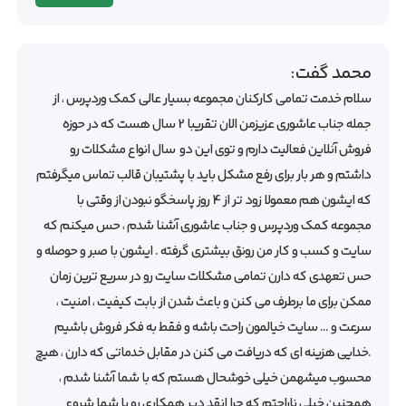
محمد
گفت:
سلام خدمت تمامی کارکنان مجموعه بسیار عالی کمک وردپرس ، از
جمله جناب عاشوری عزیزمن الان تقریبا 2 سال هست که در حوزه
فروش آنلاین فعالیت دارم و توی این دو سال انواع مشکلات رو
داشتم و هر بار برای رفع مشکل باید با پشتیبان قالب تماس میگرفتم
که ایشون هم معمولا زود تر از 4 روز پاسخگو نبودن از وقتی با
مجموعه کمک وردپرس و جناب عاشوری آشنا شدم ، حس میکنم که
سایت و کسب و کار من رونق بیشتری گرفته . ایشون با صبر و حوصله و
حس تعهدی که دارن تمامی مشکلات سایت رو در سریع ترین زمان
ممکن برای ما برطرف می کنن و باعث شدن از بابت کیفیت ، امنیت ،
سرعت و … سایت خیالمون راحت باشه و فقط به فکر فروش باشیم
.خدایی هزینه ای که دریافت می کنن در مقابل خدماتی که دارن ، هیچ
محسوب میشهمن خیلی خوشحال هستم که با شما آشنا شدم ،
همچنین خیلی ناراحتم که چرا انقد دیر همکاری رو با شما شروع