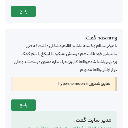
پاسخ
hasanmg
گفت:
با عرض سلام و خسته نباشید قالبم مشکلی داشت که حتی
پشتیبانی خود قالب هم درستش نمیکرد تا اینکخ با تیم کمک
وردپرس اشنا شدم واقعا کارتون حرف نداره ممنون درست شد و عالی
تز از اولش واقعا ممنونم
هایپر شمرون hypershemroon.ir
پاسخ
مدیر سایت
گفت: