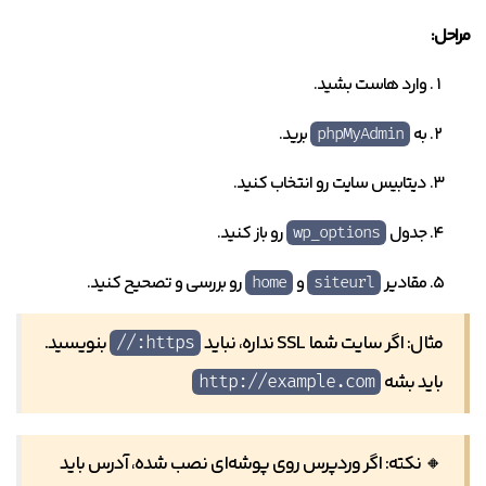
مراحل:
وارد هاست بشید.
به
برید.
phpMyAdmin
دیتابیس سایت رو انتخاب کنید.
جدول
رو باز کنید.
wp_options
مقادیر
و
رو بررسی و تصحیح کنید.
home
siteurl
مثال: اگر سایت شما SSL نداره، نباید
بنویسید.
https://
باید بشه
http://example.com
🔸 نکته: اگر وردپرس روی پوشه‌ای نصب شده، آدرس باید