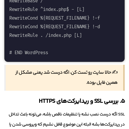
RewriteBase /

RewriteRule ^index.php$ - [L]

RewriteCond %{REQUEST_FILENAME} !-f

RewriteCond %{REQUEST_FILENAME} !-d

RewriteRule . /index.php [L]

# END WordPress
✍️ حالا سایت رو تست کن، اگه درست شد یعنی مشکل از
همین فایل بوده.
۵. بررسی SSL و ریدایرکت‌های HTTPS
SSL اگه درست نصب نشه یا تنظیمات ناقص باشه، می‌تونه باعث تداخل
در ریدایرکت‌ها بشه البته این موضوع قافل نشیم که ویروسی شدن یا