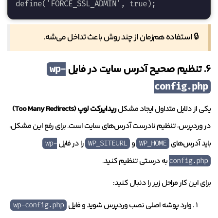
define('FORCE_SSL_ADMIN', true);
🔒 استفاده هم‌زمان از چند روش باعث تداخل می‌شه.
6. تنظیم صحیح آدرس سایت در فایل
wp-
config.php
یکی از دلایل متداول ایجاد مشکل
ریدایرکت لوپ (Too Many Redirects)
در وردپرس، تنظیم نادرست آدرس‌های سایت است. برای رفع این مشکل،
باید آدرس‌های
و
را در فایل
wp-
WP_SITEURL
WP_HOME
به درستی تنظیم کنید.
config.php
برای این کار مراحل زیر را دنبال کنید:
وارد پوشه اصلی نصب وردپرس شوید و فایل
wp-config.php