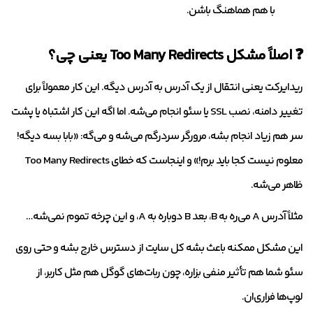
با هم هماهنگ باشن.
❓ اصلاً مشکل Too Many Redirects یعنی چی؟
ریدایرکت یعنی انتقال از یک آدرس به آدرس دیگه. این کار معمولاً برای
تغییر دامنه، نصب SSL یا سئو انجام می‌شه. اما اگه این کار اشتباه یا پشت
سر هم زیاد انجام بشه، مرورگر سردرگم می‌شه و می‌گه: «بابا بسه دیگه!
معلوم نیست کجا باید برم!» و اینجاست که خطای Too Many Redirects
ظاهر می‌شه.
مثلاً آدرس A می‌ره به B، بعد B دوباره به A، و این چرخه تموم نمی‌شه…
این مشکل ممکنه باعث بشه کل سایت از دسترس خارج بشه و حتی روی
سئو شما هم تأثیر منفی بزاره، چون ربات‌های گوگل هم مثل کاربر، از
لوپ‌ها فراری‌ان.