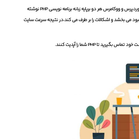
استفاده از آخرین نسخه آن است. وردپرس و ووکامرس هر دو برپایه زبانه برنامه نویسی PHP نوشته
 PHP منتشر می شود،PHP عملکرد سایت را بهبود می بخشد و اشکالات را بر طرف می کند،در نتیجه سرعت سایت