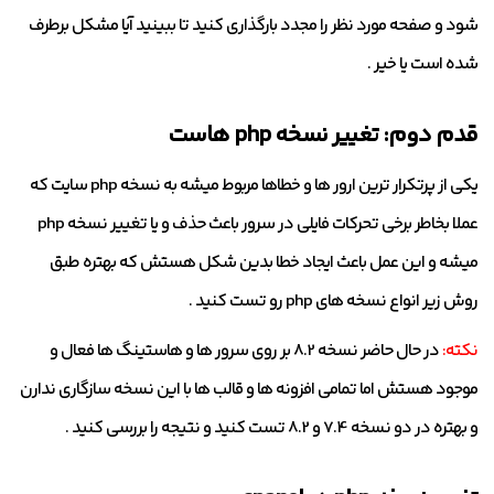
شود و صفحه مورد نظر را مجدد بارگذاری کنید تا ببینید آیا مشکل برطرف
شده است یا خیر .
قدم دوم: تغییر نسخه php هاست
یکی از پرتکرار ترین ارور ها و خطاها مربوط میشه به نسخه php سایت که
عملا بخاطر برخی تحرکات فایلی در سرور باعث حذف و یا تغییر نسخه php
میشه و این عمل باعث ایجاد خطا بدین شکل هستش که بهتره طبق
روش زیر انواع نسخه های php رو تست کنید .
نکته:
در حال حاضر نسخه 8.2 بر روی سرور ها و هاستینگ ها فعال و
موجود هستش اما تمامی افزونه ها و قالب ها با این نسخه سازگاری ندارن
و بهتره در دو نسخه 7.4 و 8.2 تست کنید و نتیجه را بررسی کنید .