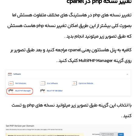
تغییر نسخه php در cpanel
تغییر نسخه های php در هاستینگ های مختلف متفاوت هستش اما
بصورت کلی بیشتر از این طریق امکان تغییر نسخه php هاست هستش
که طبق تصویر زیر میتونید انجام بدید .
کافیه به پنل هاستتون یعنی cpanel مراجعه کنید و بعد طبق تصویر بر
روی گزینه MultiPHP Manager کلیک کنید .
با انتخاب این گزینه طبق تصویر زیر میتوانید نسخه های php رو تست
کنید .