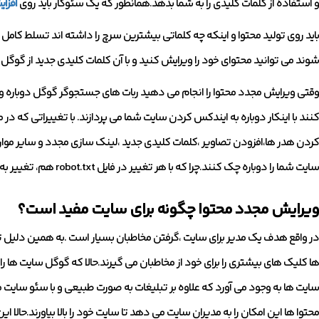
و استفاده از کلمات کلیدی را به شما بدهد.همانطور که یک سئوکار باید روی
افزا
باید روی تولید محتوا و اینکه چه کلماتی بیشترین سرچ را داشته اند تسلط کام
شوند می توانید محتوای خود را ویرایش کنید و با آن کلمات کلیدی جدید از گوگل
وقتی ویرایش مجدد محتوا را انجام می دهید ربات های جستجوگر گوگل دوباره و
کنند با اینکار دوباره به ایندکس کردن سایت شما می پردازند. با تغییراتی که در
کردن هدر ها،افزودن تصاویر ،کلمات کلیدی جدید ،لینک سازی مجدد و سایر موار
سایت شما را دوباره چک کنند.چرا که با هر تغییر در فایل robot.txt هم، تغییر به وجود می آید و ربات های گوگل سریع متوجه می شوند.
ویرایش مجدد محتوا چگونه برای سایت مفید است؟
در واقع هدف یک مدیر برای سایت ،گرفتن مخاطبان بسیار است .به همین دلیل تلاش
ها کلیک های بیشتری را برای خود از مخاطبان می گیرند.حالا که گوگل سایت ها را 
سایت ها به وجود می آورد که علاوه بر تبلیغات به صورت طبیعی و با سئو سای
محتوا ها این امکان را به مدیران سایت می دهد تا سایت خود را بالا بیاورند.حالا ا