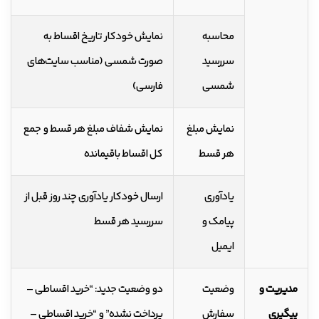
محاسبه
نمایش خودکار تاریخ اقساط به
سررسید
صورت شمسی (مناسب سایت‌های
شمسی
فارسی)
نمایش مبلغ
نمایش شفاف مبلغ هر قسط و جمع
هر قسط
کل اقساط باقیمانده
یادآوری
ارسال خودکار یادآوری چند روز قبل از
پیامک و
سررسید هر قسط
ایمیل
مدیریت و
وضعیت
دو وضعیت جدید: “خرید اقساطی –
پیگیری
سفارش
پرداخت نشده” و “خرید اقساطی –