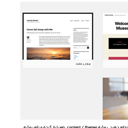
اما اگر به داشبورد ادمین خود دسترسی ندارید، می توانید این کار را با FTP هم انجام دهید. پوشه wp_content / themes را باز کرده و نام پوشه