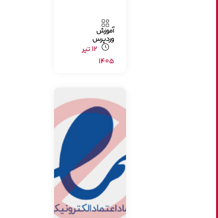
آموزش
وردپرس
12 تیر
1405