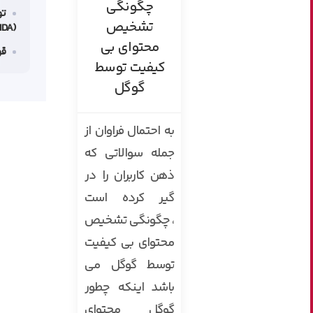
چگونگی
تو
تشخیص
(NDA)
محتوای بی
قو
کیفیت توسط
گوگل
به احتمال فراوان از
جمله سوالاتی که
ذهن کاربران را در
گیر کرده است
، چگونگی تشخیص
محتوای بی کیفیت
توسط گوگل می
باشد اینکه چطور
گوگل محتوای